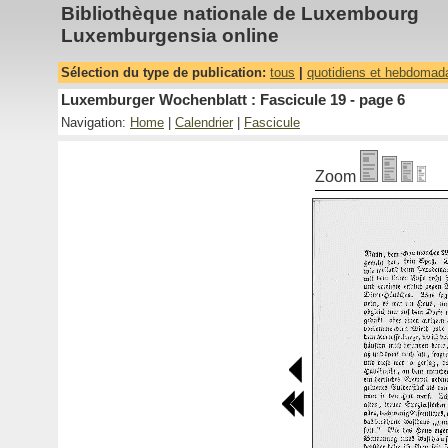
Bibliothèque nationale de Luxembourg
Luxemburgensia online
Sélection du type de publication:
tous
|
quotidiens et hebdomad
Luxemburger Wochenblatt : Fascicule 19 - page 6
Navigation:
Home
|
Calendrier
|
Fascicule
Zoom