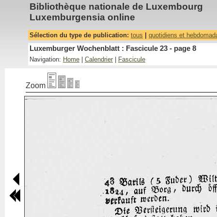
Bibliothèque nationale de Luxembourg
Luxemburgensia online
Sélection du type de publication:
tous
|
quotidiens et hebdomad
Luxemburger Wochenblatt : Fascicule 23 - page 8
Navigation:
Home
|
Calendrier
|
Fascicule
Zoom