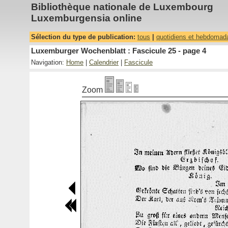
Bibliothèque nationale de Luxembourg
Luxemburgensia online
Sélection du type de publication:
tous
|
quotidiens et hebdomad
Luxemburger Wochenblatt : Fascicule 25 - page 4
Navigation:
Home
|
Calendrier
|
Fascicule
Zoom