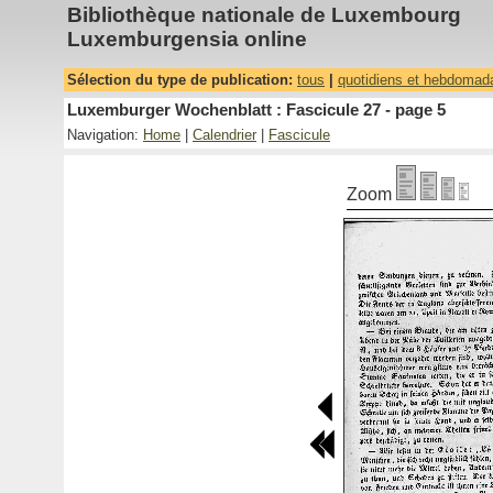
Bibliothèque nationale de Luxembourg
Luxemburgensia online
Sélection du type de publication:
tous
|
quotidiens et hebdomad
Luxemburger Wochenblatt : Fascicule 27 - page 5
Navigation:
Home
|
Calendrier
|
Fascicule
Zoom