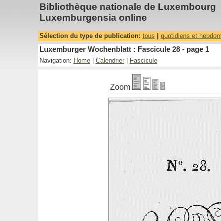
Bibliothèque nationale de Luxembourg
Luxemburgensia online
Sélection du type de publication:
tous
|
quotidiens et hebdo
Luxemburger Wochenblatt : Fascicule 28 - page 1
Navigation:
Home
|
Calendrier
|
Fascicule
Zoom