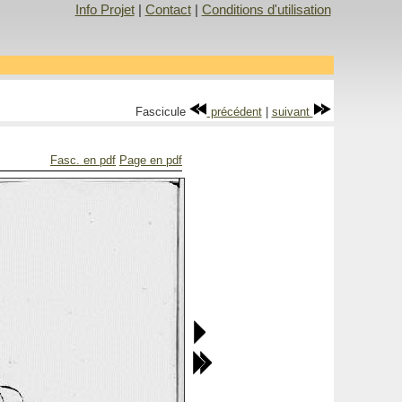
Info Projet
|
Contact
|
Conditions d'utilisation
Fascicule
précédent
|
suivant
Fasc. en pdf
Page en pdf