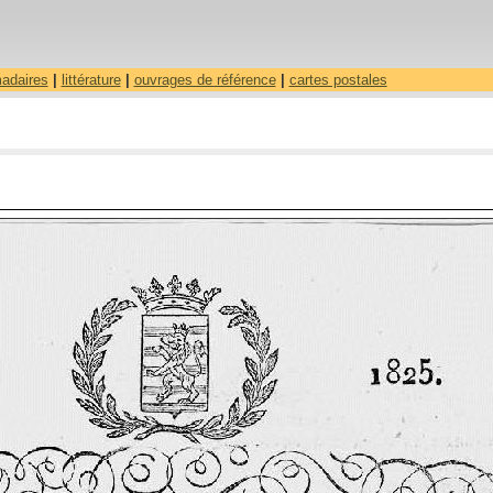
madaires
|
littérature
|
ouvrages de référence
|
cartes postales