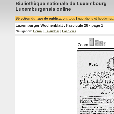
Bibliothèque nationale de Luxembourg
Luxemburgensia online
Sélection du type de publication:
tous
|
quotidiens et hebdomad
Luxemburger Wochenblatt : Fascicule 28 - page 1
Navigation:
Home
|
Calendrier
|
Fascicule
Zoom