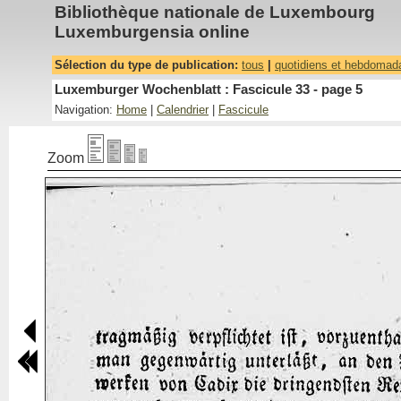
Bibliothèque nationale de Luxembourg
Luxemburgensia online
Sélection du type de publication:
tous
|
quotidiens et hebdomad
Luxemburger Wochenblatt : Fascicule 33 - page 5
Navigation:
Home
|
Calendrier
|
Fascicule
Zoom