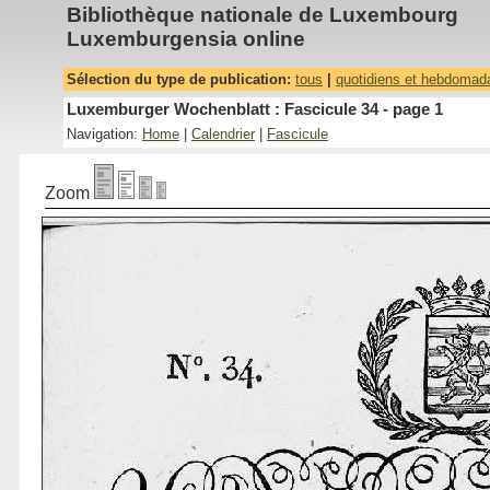
Bibliothèque nationale de Luxembourg
Luxemburgensia online
Sélection du type de publication:
tous
|
quotidiens et hebdomad
Luxemburger Wochenblatt : Fascicule 34 - page 1
Navigation:
Home
|
Calendrier
|
Fascicule
Zoom