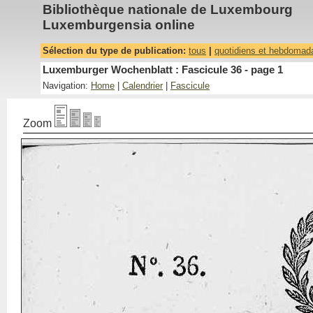
Bibliothèque nationale de Luxembourg
Luxemburgensia online
Sélection du type de publication:
tous
|
quotidiens et hebdomad
Luxemburger Wochenblatt : Fascicule 36 - page 1
Navigation:
Home
|
Calendrier
|
Fascicule
Zoom