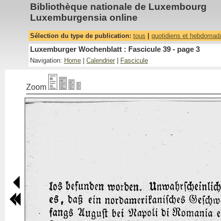
Bibliothèque nationale de Luxembourg
Luxemburgensia online
Sélection du type de publication:
tous
|
quotidiens et hebdomad
Luxemburger Wochenblatt : Fascicule 39 - page 3
Navigation:
Home
|
Calendrier
|
Fascicule
Zoom