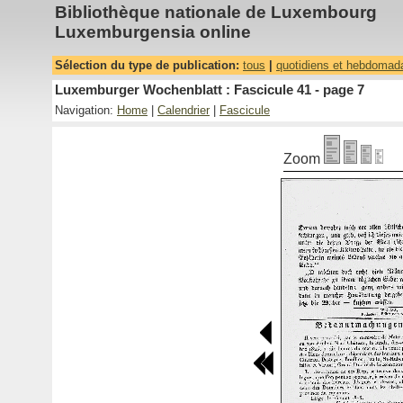
Bibliothèque nationale de Luxembourg
Luxemburgensia online
Sélection du type de publication:
tous
|
quotidiens et hebdomad
Luxemburger Wochenblatt : Fascicule 41 - page 7
Navigation:
Home
|
Calendrier
|
Fascicule
Zoom