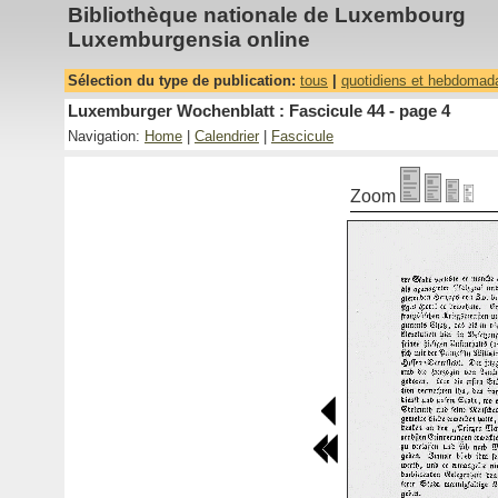
Bibliothèque nationale de Luxembourg
Luxemburgensia online
Sélection du type de publication:
tous
|
quotidiens et hebdomad
Luxemburger Wochenblatt : Fascicule 44 - page 4
Navigation:
Home
|
Calendrier
|
Fascicule
Zoom