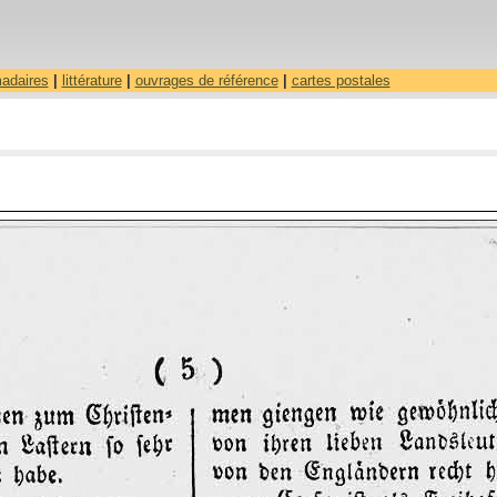
madaires
|
littérature
|
ouvrages de référence
|
cartes postales