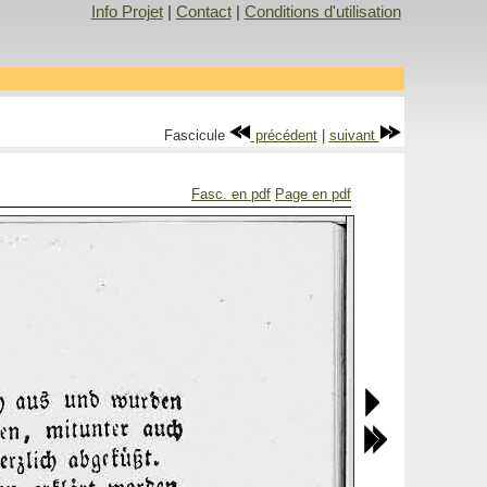
Info Projet
|
Contact
|
Conditions d'utilisation
Fascicule
précédent
|
suivant
Fasc. en pdf
Page en pdf