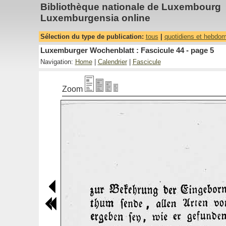
Bibliothèque nationale de Luxembourg
Luxemburgensia online
Sélection du type de publication:
tous
|
quotidiens et hebdo
Luxemburger Wochenblatt : Fascicule 44 - page 5
Navigation:
Home
|
Calendrier
|
Fascicule
Zoom