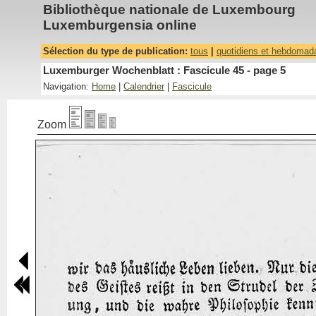
Bibliothèque nationale de Luxembourg
Luxemburgensia online
Sélection du type de publication:
tous
|
quotidiens et hebdomad
Luxemburger Wochenblatt : Fascicule 45 - page 5
Navigation:
Home
|
Calendrier
|
Fascicule
Zoom