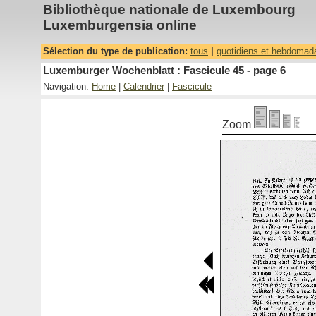
Bibliothèque nationale de Luxembourg
Luxemburgensia online
Sélection du type de publication:
tous
|
quotidiens et hebdomad
Luxemburger Wochenblatt : Fascicule 45 - page 6
Navigation:
Home
|
Calendrier
|
Fascicule
Zoom