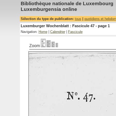
Bibliothèque nationale de Luxembourg
Luxemburgensia online
Sélection du type de publication:
tous
|
quotidiens et hebdo
Luxemburger Wochenblatt : Fascicule 47 - page 1
Navigation:
Home
|
Calendrier
|
Fascicule
Zoom