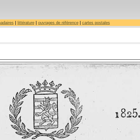
madaires
|
littérature
|
ouvrages de référence
|
cartes postales