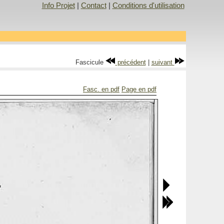
Info Projet
|
Contact
|
Conditions d'utilisation
Fascicule
précédent
|
suivant
Fasc. en pdf
Page en pdf