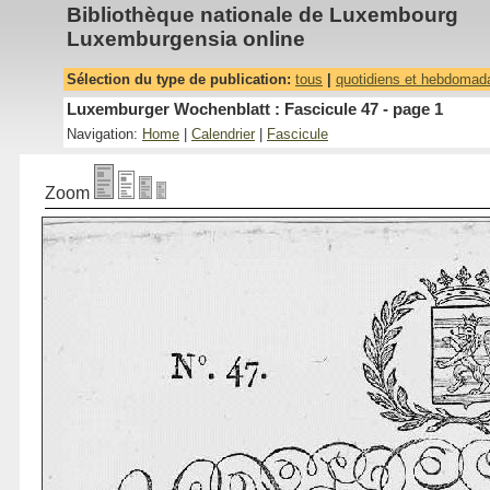
Bibliothèque nationale de Luxembourg
Luxemburgensia online
Sélection du type de publication:
tous
|
quotidiens et hebdomad
Luxemburger Wochenblatt : Fascicule 47 - page 1
Navigation:
Home
|
Calendrier
|
Fascicule
Zoom