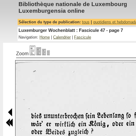
Bibliothèque nationale de Luxembourg
Luxemburgensia online
Sélection du type de publication:
tous
|
quotidiens et hebdomad
Luxemburger Wochenblatt : Fascicule 47 - page 7
Navigation:
Home
|
Calendrier
|
Fascicule
Zoom