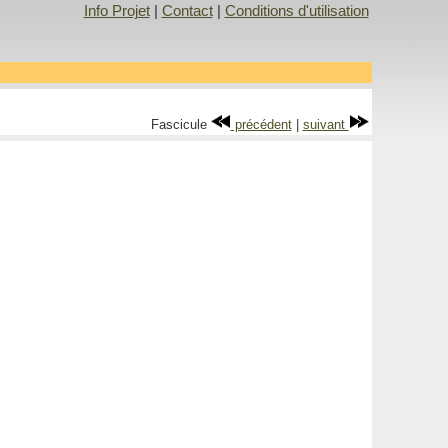
Info Projet
|
Contact
|
Conditions d'utilisation
Fascicule
précédent
|
suivant