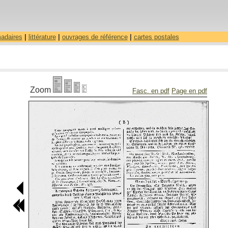
madaires
|
littérature
|
ouvrages de référence
|
cartes postales
Zoom
Fasc. en pdf
Page en pdf