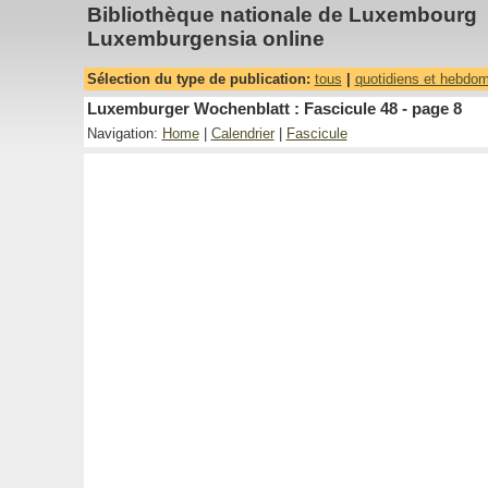
Bibliothèque nationale de Luxembourg
Luxemburgensia online
Sélection du type de publication:
tous
|
quotidiens et hebdo
Luxemburger Wochenblatt : Fascicule 48 - page 8
Navigation:
Home
|
Calendrier
|
Fascicule