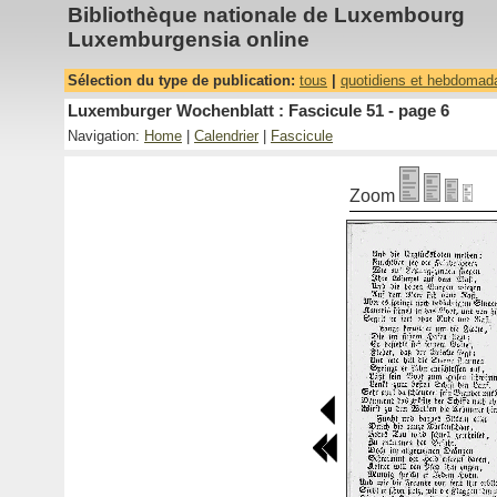
Bibliothèque nationale de Luxembourg
Luxemburgensia online
Sélection du type de publication:
tous
|
quotidiens et hebdomad
Luxemburger Wochenblatt : Fascicule 51 - page 6
Navigation:
Home
|
Calendrier
|
Fascicule
Zoom