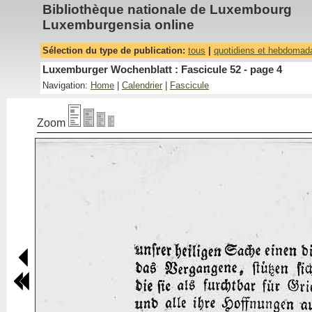
Bibliothèque nationale de Luxembourg
Luxemburgensia online
Sélection du type de publication:
tous
|
quotidiens et hebdomad
Luxemburger Wochenblatt : Fascicule 52 - page 4
Navigation:
Home
|
Calendrier
|
Fascicule
Zoom