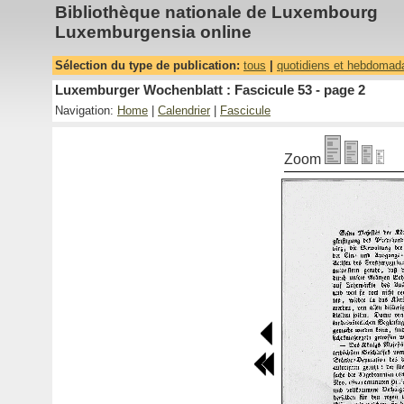
Bibliothèque nationale de Luxembourg
Luxemburgensia online
Sélection du type de publication:
tous
|
quotidiens et hebdomad
Luxemburger Wochenblatt : Fascicule 53 - page 2
Navigation:
Home
|
Calendrier
|
Fascicule
Zoom