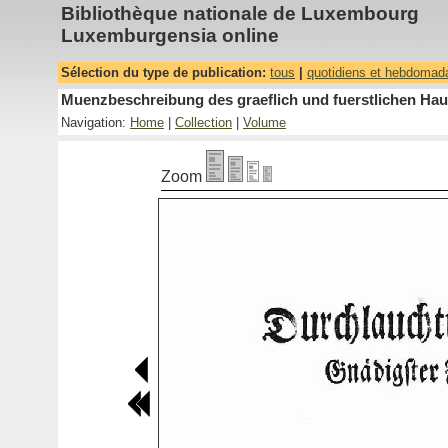
Bibliothèque nationale de Luxembourg
Luxemburgensia online
Sélection du type de publication:
tous
|
quotidiens et hebdomad
Muenzbeschreibung des graeflich und fuerstlichen Haus
Navigation:
Home
|
Collection
|
Volume
Zoom