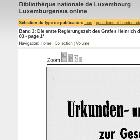
Bibliothèque nationale de Luxembourg
Luxemburgensia online
Sélection du type de publication:
tous
|
quotidiens et hebdomad
Band 3: Die erste Regierungszeit des Grafen Heinrich 
03 - page 1*
Navigation:
Home
|
Collection
|
Volume
Zoom