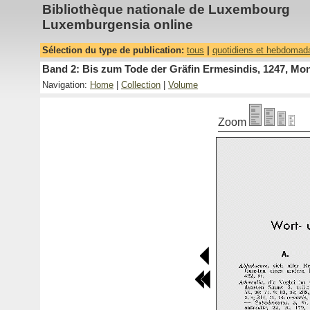
Bibliothèque nationale de Luxembourg
Luxemburgensia online
Sélection du type de publication:
tous
|
quotidiens et hebdomad
Band 2: Bis zum Tode der Gräfin Ermesindis, 1247, Mon
Navigation:
Home
|
Collection
|
Volume
Zoom