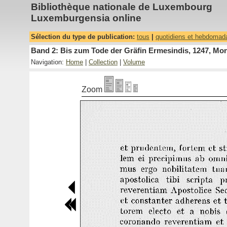
Bibliothèque nationale de Luxembourg
Luxemburgensia online
Sélection du type de publication:
tous
|
quotidiens et hebdomad
Band 2: Bis zum Tode der Gräfin Ermesindis, 1247, Mon
Navigation:
Home
|
Collection
|
Volume
Zoom