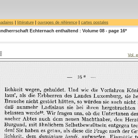
madaires
|
littérature
|
ouvrages de référence
|
cartes postales
ndherrschaft Echternach enthaltend : Volume 08 - page 16*
Vol. 