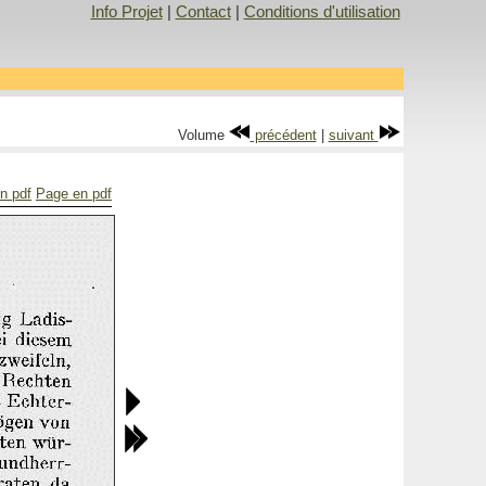
Info Projet
|
Contact
|
Conditions d'utilisation
Volume
précédent
|
suivant
en pdf
Page en pdf