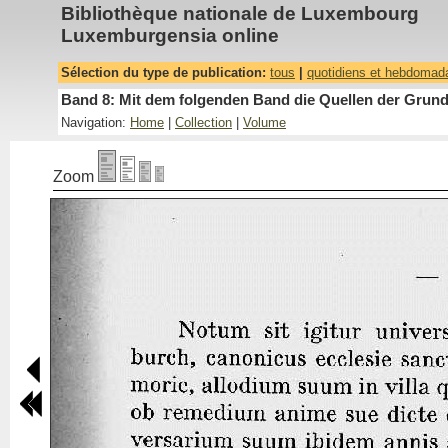
Bibliothèque nationale de Luxembourg
Luxemburgensia online
Sélection du type de publication:
tous
|
quotidiens et hebdomad
Band 8: Mit dem folgenden Band die Quellen der Grundh
Navigation:
Home
|
Collection
|
Volume
Zoom