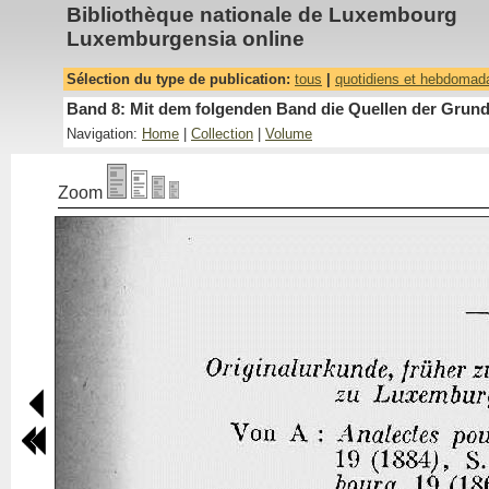
Bibliothèque nationale de Luxembourg
Luxemburgensia online
Sélection du type de publication:
tous
|
quotidiens et hebdomad
Band 8: Mit dem folgenden Band die Quellen der Grundh
Navigation:
Home
|
Collection
|
Volume
Zoom