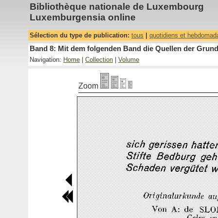
Bibliothèque nationale de Luxembourg
Luxemburgensia online
Sélection du type de publication:
tous
|
quotidiens et hebdomad
Band 8: Mit dem folgenden Band die Quellen der Grundh
Navigation:
Home
|
Collection
|
Volume
Zoom