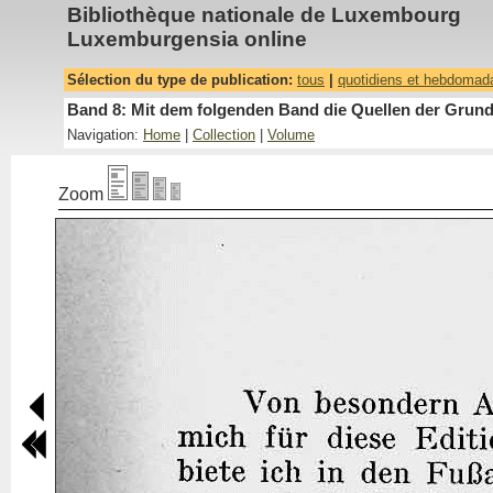
Bibliothèque nationale de Luxembourg
Luxemburgensia online
Sélection du type de publication:
tous
|
quotidiens et hebdomad
Band 8: Mit dem folgenden Band die Quellen der Grundh
Navigation:
Home
|
Collection
|
Volume
Zoom