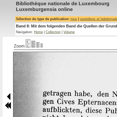
Bibliothèque nationale de Luxembourg
Luxemburgensia online
Sélection du type de publication:
tous
|
quotidiens et hebdomad
Band 8: Mit dem folgenden Band die Quellen der Grundh
Navigation:
Home
|
Collection
|
Volume
Zoom