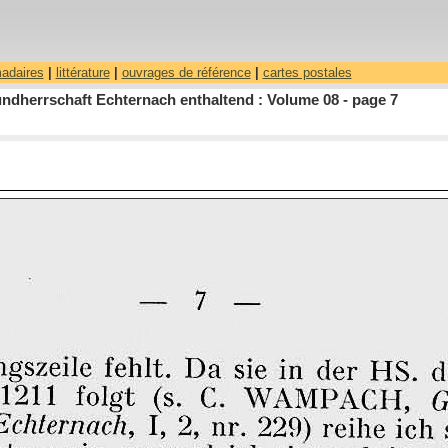
madaires
|
littérature
|
ouvrages de référence
|
cartes postales
ndherrschaft Echternach enthaltend : Volume 08 - page 7