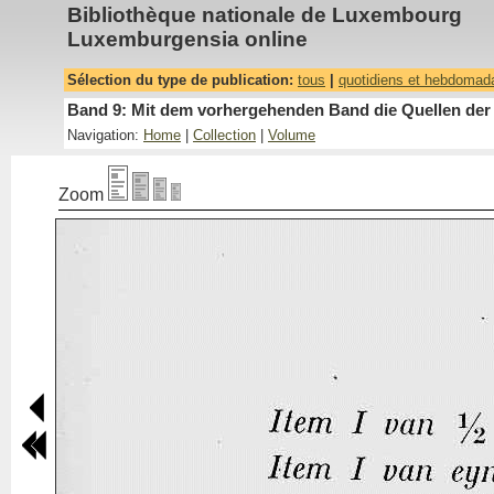
Bibliothèque nationale de Luxembourg
Luxemburgensia online
Sélection du type de publication:
tous
|
quotidiens et hebdomad
Band 9: Mit dem vorhergehenden Band die Quellen der 
Navigation:
Home
|
Collection
|
Volume
Zoom