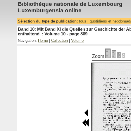
Bibliothèque nationale de Luxembourg
Luxemburgensia online
Sélection du type de publication:
tous
|
quotidiens et hebdomad
Band 10: Mit Band XI die Quellen zur Geschichte der A
enthaltend. : Volume 10 - page 869
Navigation:
Home
|
Collection
|
Volume
Zoom