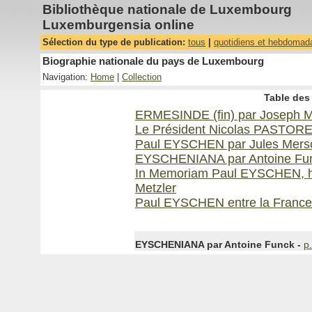
Bibliothèque nationale de Luxembourg
Luxemburgensia online
Sélection du type de publication:
tous
|
quotidiens et hebdomad
Biographie nationale du pays de Luxembourg
Navigation:
Home
|
Collection
Table des 
ERMESINDE (fin) par Joseph 
Le Président Nicolas PASTORE
Paul EYSCHEN par Jules Mers
EYSCHENIANA par Antoine Fu
In Memoriam Paul EYSCHEN, hom
Metzler
Paul EYSCHEN entre la France 
EYSCHENIANA par Antoine Funck -
p