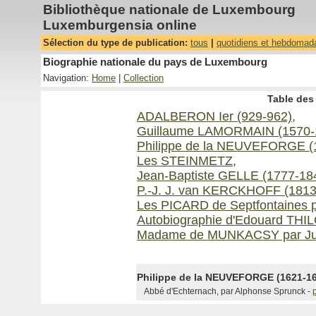
Bibliothèque nationale de Luxembourg
Luxemburgensia online
Sélection du type de publication:
tous
|
quotidiens et hebdomad
Biographie nationale du pays de Luxembourg
Navigation:
Home
|
Collection
Table des 
ADALBERON Ier (929-962),
Guillaume LAMORMAIN (1570-16
Philippe de la NEUVEFORGE (
Les STEINMETZ,
Jean-Baptiste GELLE (1777-18
P.-J. J. van KERCKHOFF (1813
Les PICARD de Septfontaines p
Autobiographie d'Edouard THI
Madame de MUNKACSY par Ju
Philippe de la NEUVEFORGE (1621-1
Abbé d'Echternach, par Alphonse Sprunck -