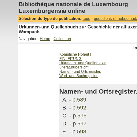
Bibliothèque nationale de Luxembourg
Luxemburgensia online
Sélection du type de publication:
tous
|
quotidiens et hebdomad
Urkunden-und Quellenbuch zur Geschichte der altluxemb
Wampach
Navigation:
Home
|
Collection
I
Königliche Hoheit !
EINLEITUNG.
Urkunden- und Quellentexte
Literaturübersicht.
Namen- und Ortsregister.
Wort- und Sachregister.
Namen- und Ortsregister.
A. -
p.589
B. -
p.592
C. -
p.595
D. -
p.597
E. -
p.598