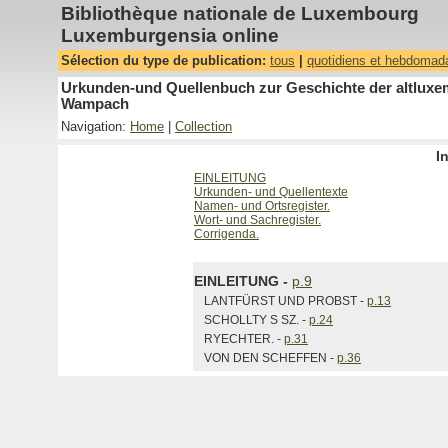
Bibliothèque nationale de Luxembourg
Luxemburgensia online
Sélection du type de publication:
tous
|
quotidiens et hebdomad
Urkunden-und Quellenbuch zur Geschichte der altluxemb
Wampach
Navigation:
Home
|
Collection
I
EINLEITUNG
Urkunden- und Quellentexte
Namen- und Ortsregister.
Wort- und Sachregister.
Corrigenda.
EINLEITUNG -
p.9
LANTFÜRST UND PROBST -
p.13
SCHOLLTY S SZ. -
p.24
RYECHTER. -
p.31
VON DEN SCHEFFEN -
p.36