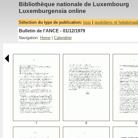
Bibliothèque nationale de Luxembourg
Luxemburgensia online
Sélection du type de publication:
tous
|
quotidiens et hebdomad
Bulletin de l'ANCE - 01/12/1979
Navigation:
Home
|
Calendrier
7
8
9