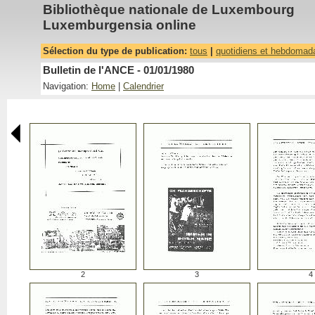
Bibliothèque nationale de Luxembourg
Luxemburgensia online
Sélection du type de publication:
tous
|
quotidiens et hebdomad
Bulletin de l'ANCE - 01/01/1980
Navigation:
Home
|
Calendrier
2
3
4