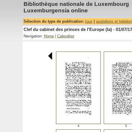
Bibliothèque nationale de Luxembourg
Luxemburgensia online
Sélection du type de publication:
tous
|
quotidiens et hebdo
Clef du cabinet des princes de l'Europe (la) - 01/07/1
Navigation:
Home
|
Calendrier
4
5