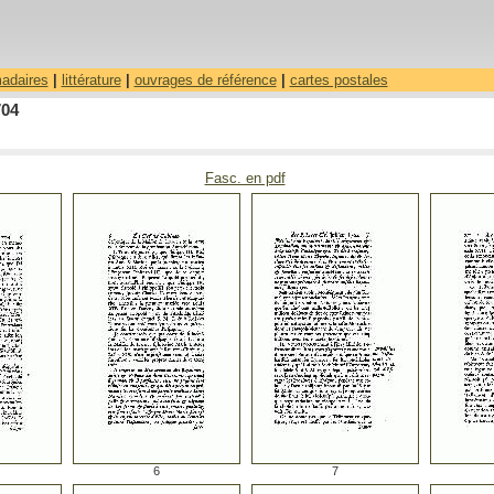
madaires
|
littérature
|
ouvrages de référence
|
cartes postales
704
Fasc. en pdf
6
7