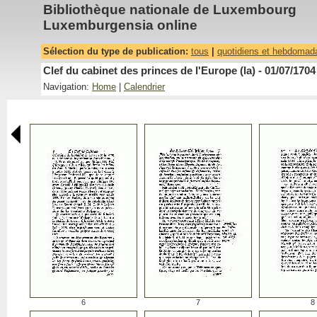
Bibliothèque nationale de Luxembourg
Luxemburgensia online
Sélection du type de publication:
tous
|
quotidiens et hebdomad
Clef du cabinet des princes de l'Europe (la) - 01/07/1704
Navigation:
Home
|
Calendrier
6
7
8