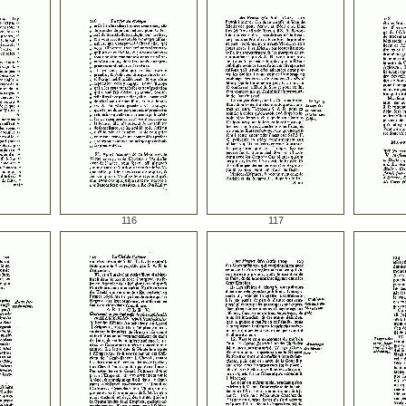
116
117