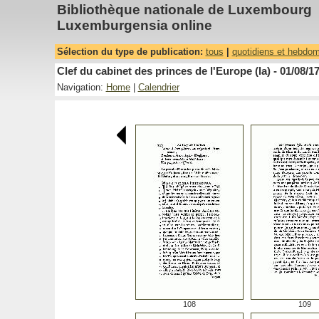
Bibliothèque nationale de Luxembourg
Luxemburgensia online
Sélection du type de publication:
tous
|
quotidiens et hebdo
Clef du cabinet des princes de l'Europe (la) - 01/08/1
Navigation:
Home
|
Calendrier
108
109