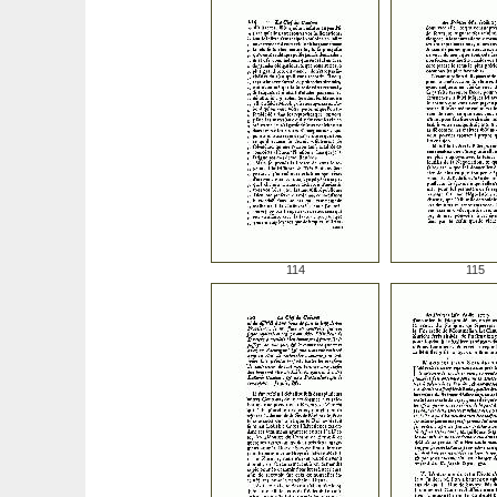
114
115