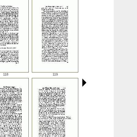
118
119