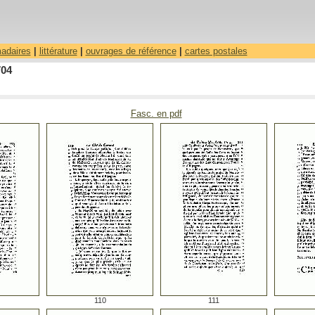
madaires
|
littérature
|
ouvrages de référence
|
cartes postales
704
Fasc. en pdf
110
111