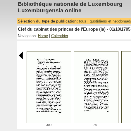
Bibliothèque nationale de Luxembourg
Luxemburgensia online
Sélection du type de publication:
tous
|
quotidiens et hebdomad
Clef du cabinet des princes de l'Europe (la) - 01/10/1705
Navigation:
Home
|
Calendrier
300
301