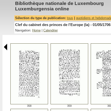
Bibliothèque nationale de Luxembourg
Luxemburgensia online
Sélection du type de publication:
tous
|
quotidiens et hebdomad
Clef du cabinet des princes de l'Europe (la) - 01/05/1706
Navigation:
Home
|
Calendrier
358
359
36