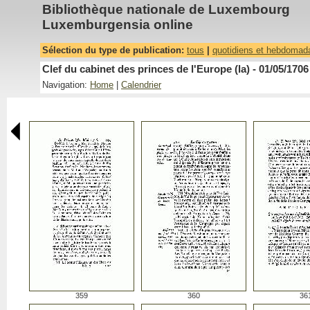
Bibliothèque nationale de Luxembourg
Luxemburgensia online
Sélection du type de publication:
tous
|
quotidiens et hebdomad
Clef du cabinet des princes de l'Europe (la) - 01/05/1706
Navigation:
Home
|
Calendrier
359
360
36