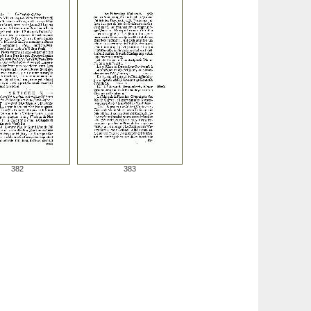
382
383