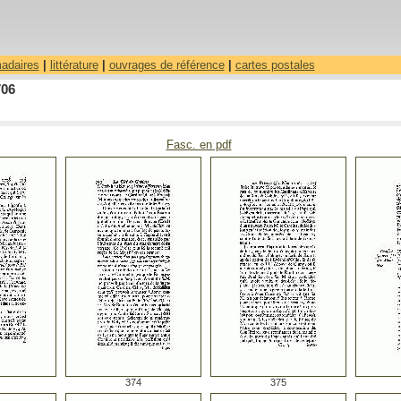
madaires
|
littérature
|
ouvrages de référence
|
cartes postales
706
Fasc. en pdf
374
375