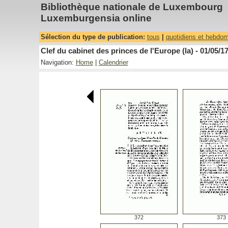
Bibliothèque nationale de Luxembourg
Luxemburgensia online
Sélection du type de publication:
tous
|
quotidiens et hebdo
Clef du cabinet des princes de l'Europe (la) - 01/05/1
Navigation:
Home
|
Calendrier
372
373