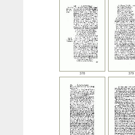
378
379