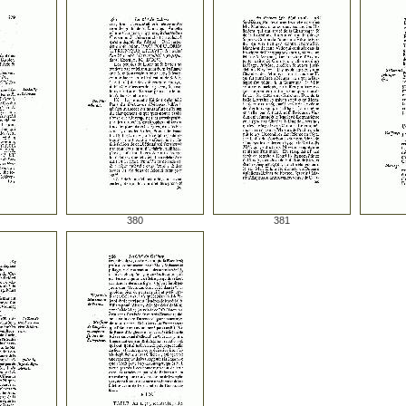
380
381