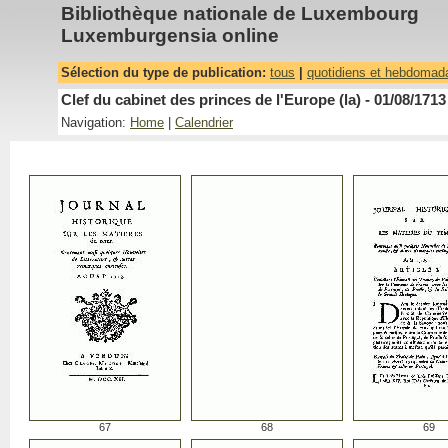
Bibliothèque nationale de Luxembourg
Luxemburgensia online
Sélection du type de publication:
tous
|
quotidiens et hebdomad
Clef du cabinet des princes de l'Europe (la) - 01/08/1713
Navigation:
Home
|
Calendrier
67
68
69