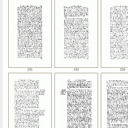
231
232
233